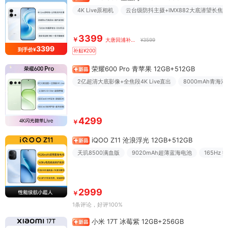
4K Live原相机
云台级防抖主摄+IMX882大底潜望长焦
3399
￥
大唐回浦补贴价
¥3599
3399
到手价¥
补贴¥200
荣耀600 Pro 青苹果 12GB+512GB
2亿超清大底影像+全焦段4K Live直出
8000mAh青海
4299
￥
iQOO Z11 沧浪浮光 12GB+512GB
天玑8500满血版
9020mAh超薄蓝海电池
165Hz
2999
￥
1条评论
，好评100%
小米 17T 冰莓紫 12GB+256GB