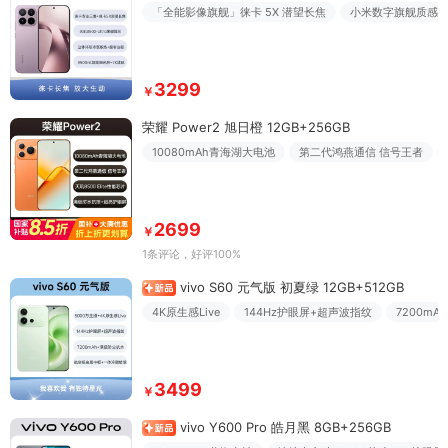
「全能影像旗舰」徕卡 5X 潜望长焦
小米数字旗舰质感
3299
￥
荣耀 Power2 旭日橙 12GB+256GB
10080mAh青海湖大电池
第二代鸿燕通信 信号王者
2699
￥
1条评论
，好评100%
vivo S60 元气版 初夏绿 12GB+512GB
4K原生感Live
144Hz护眼屏+超声波指纹
7200m
3499
￥
vivo Y600 Pro 皓月黑 8GB+256GB