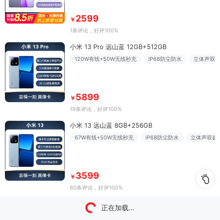
2599
￥
1条评论
，好评100%
小米 13 Pro 远山蓝 12GB+512GB
120W有线+50W无线秒充
IP68防尘防水
立体声双
5899
￥
19条评论
，好评100%
小米 13 远山蓝 8GB+256GB
67W有线+50W无线秒充
IP68防尘防水
立体声双扬
3599
￥
60条评论
，好评100%
正在加载...