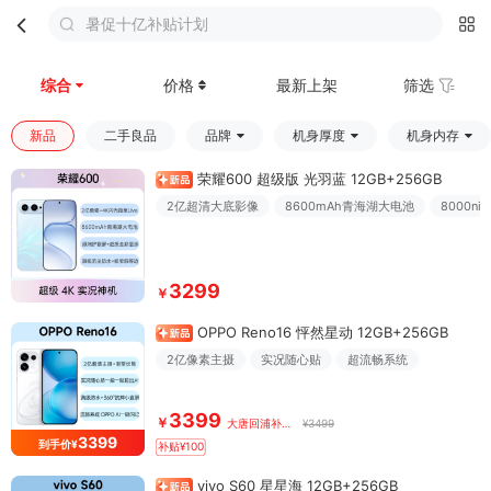
暑促十亿补贴计划
首页
分类
购物车
我的
综合
价格
最新上架
筛选
新品
二手良品
品牌
机身厚度
机身内存
荣耀600 超级版 光羽蓝 12GB+256GB
2亿超清大底影像
8600mAh青海湖大电池
8000n
3299
￥
OPPO Reno16 怦然星动 12GB+256GB
2亿像素主摄
实况随心贴
超流畅系统
3399
￥
大唐回浦补贴价
¥3499
3399
到手价¥
补贴¥100
vivo S60 星星海 12GB+256GB