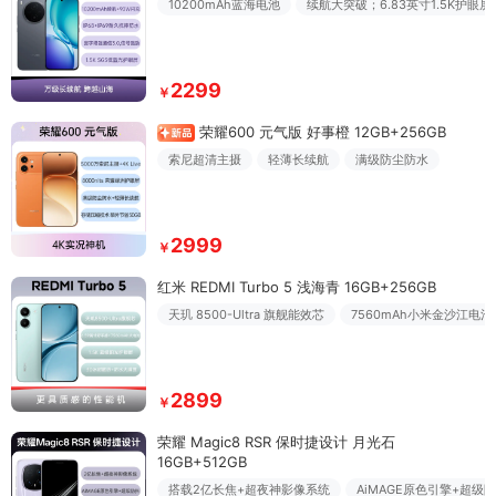
10200mAh蓝海电池
续航大突破；6.83英寸1.5K护眼屏
2299
￥
荣耀600 元气版 好事橙 12GB+256GB
索尼超清主摄
轻薄长续航
满级防尘防水
2999
￥
红米 REDMI Turbo 5 浅海青 16GB+256GB
天玑 8500-Ultra 旗舰能效芯
7560mAh小米金沙江电池
2899
￥
荣耀 Magic8 RSR 保时捷设计 月光石
16GB+512GB
搭载2亿长焦+超夜神影像系统
AiMAGE原色引擎+超级