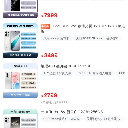
7999
￥
OPPO K15 Pro 赛博光翼 12GB+512GB 标准
版
风扇IPX9满级防水
天玑 8500 SUPER x 潮汐引擎
3499
￥
荣耀400 揽月银 16GB+512GB
AI 2亿超清写真人像
7200mAh青海湖大电池
IP68
2799
￥
2条评论
，好评100%
一加 Turbo 6V 新星白 12GB+256GB
9000mAh续航+80W闪充
灵犀触控芯+骁龙性能芯