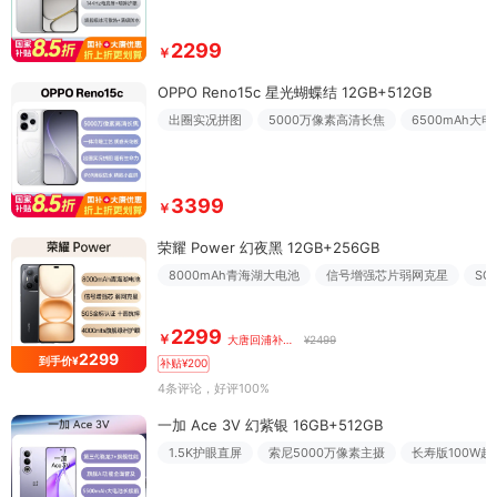
2299
￥
OPPO Reno15c 星光蝴蝶结 12GB+512GB
出圈实况拼图
5000万像素高清长焦
6500mAh大电
3399
￥
荣耀 Power 幻夜黑 12GB+256GB
8000mAh青海湖大电池
信号增强芯片弱网克星
SG
2299
￥
大唐回浦补贴价
¥2499
2299
到手价¥
补贴¥200
4条评论
，好评100%
一加 Ace 3V 幻紫银 16GB+512GB
1.5K护眼直屏
索尼5000万像素主摄
长寿版100W