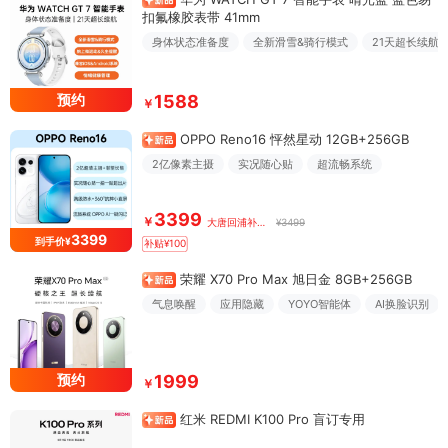
扣氟橡胶表带 41mm
身体状态准备度
全新滑雪&骑行模式
21天超长续航
预约
1588
￥
OPPO Reno16 怦然星动 12GB+256GB
2亿像素主摄
实况随心贴
超流畅系统
3399
￥
大唐回浦补贴价
¥3499
3399
到手价¥
补贴¥100
荣耀 X70 Pro Max 旭日金 8GB+256GB
气息唤醒
应用隐藏
YOYO智能体
AI换脸识别
预约
1999
￥
红米 REDMI K100 Pro 盲订专用