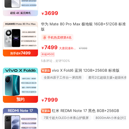
3699
￥
华为 Mate 80 Pro Max 极地银 16GB+512GB 标准
版
手机热卖榜第4名
7499
￥
大唐回浦补贴价
¥7999
7499
到手价¥
补贴¥500
5条评论
，好评100%
vivo X Fold6 蓝洞 12GB+256GB 标准版
全新AI原子工作台一屏四用
蔡司2亿超级主摄+超级长焦
预约
7999
￥
红米 REDMI Note 17 黑色 8GB+256GB
7英寸超大OLED小米青山护眼屏
8000mAh小米金沙江