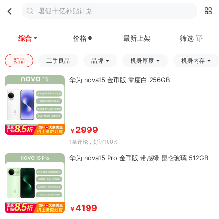
暑促十亿补贴计划
首页
分类
购物车
我的
综合
价格
最新上架
筛选
新品
二手良品
品牌
机身厚度
机身内存
华为 nova15 金币版 零度白 256GB
2999
￥
1条评论
，好评100%
华为 nova15 Pro 金币版 带感绿 昆仑玻璃 512GB
4199
￥