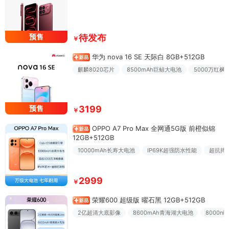
预售
待发布
￥
华为 nova 16 SE 天际白 8GB+512GB
麒麟8020芯片
8500mAh巨鲸大电池
5000万红枫
预售
3199
￥
OPPO A7 Pro Max 全网通5G版 前橙似锦
12GB+512GB
10000mAh长寿大电池
IP69K超强防水性能
超抗摔
2999
￥
荣耀600 超级版 曜石黑 12GB+512GB
2亿超清大底影像
8600mAh青海湖大电池
8000n