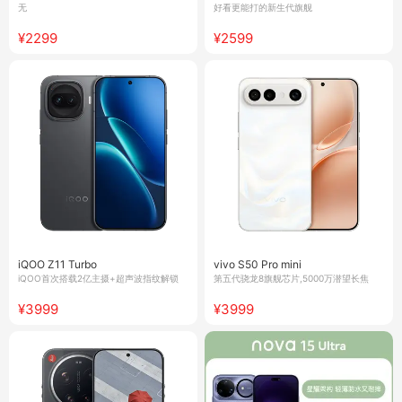
无
好看更能打的新生代旗舰
¥2299
¥2599
iQOO Z11 Turbo
vivo S50 Pro mini
iQOO首次搭载2亿主摄+超声波指纹解锁
第五代骁龙8旗舰芯片,5000万潜望长焦
¥3999
¥3999