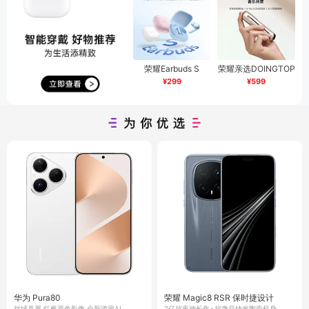
荣耀Earbuds S
荣耀亲选DOINGTOP
香水耳机 国内版
¥299
¥599
华为 Pura80
荣耀 Magic8 RSR 保时捷设计
丝绒直屏,红枫原色影像,全新鸿蒙AI
2亿超夜神长焦+超微晶纳米陶瓷机身