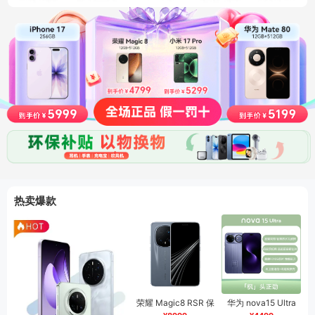
热卖爆款
荣耀 Magic8 RSR 保
华为 nova15 Ultra
时捷设计
金币版