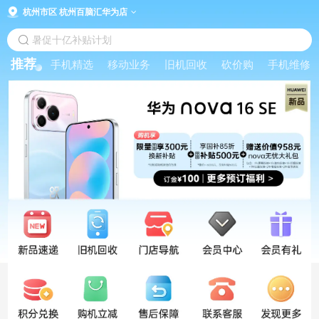
杭州市区 杭州百脑汇华为店
暑促十亿补贴计划
推荐
手机精选
移动业务
旧机回收
砍价购
手机维修