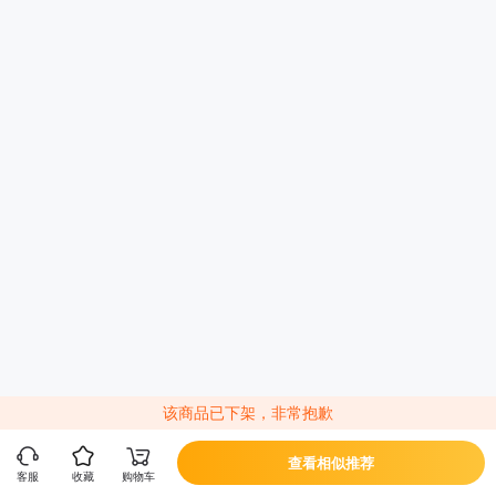
7199
¥
华为 Pura70 Pro+ 光织银 16GB+512GB 标准版
仅限到店激活后自提
屏幕尺寸
CPU型号
后置摄像头像素
指纹识别
数据接
6.8英寸
麒麟9010
5000万像素超聚光
屏幕指纹
Type-C
摄像头（F1.4~F4.0
光圈，OIS光学防
价格走势
降价通知
商品对比
开箱演示
抖）+ 1250万像素
超广角摄像头（F2.
2光圈）+ 4800万像
素超聚光微距长焦摄
旧机换钱，限时高价回收
像头（F2.1光圈，OI
活动
S光学防抖），支持
自动对焦
付款价=新机价-旧机回收价
该商品已下架，非常抱歉
已选
光织银 16GB+512GB 标准版 1件
可选增值服务
查看相似推荐
客服
收藏
购物车
门店
您的地区暂无门店