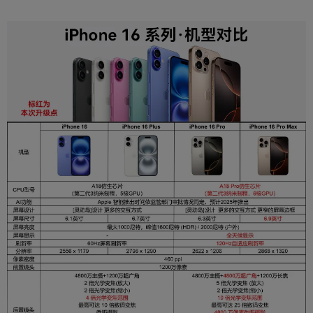
系统与处理器
操作系统
苹果（iOS）
CPU型号
A18 Pro
核心数
六核
GPU型号
新一代 6 核图形处理器
网络
手机类型
5G手机,智能手机
5G网络,4G全网通,移动4G（TD-LTE）,联通4G
网络制式
（TD/FDD-LTE）,电信4G（TD/FDD-LTE）,移动
2G/联通2G（GSM ）
SIM卡规格
两个Nano SIM卡
影像系统