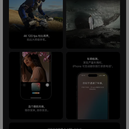
蓝牙
蓝牙 5.3
耳机接口
USB-C
数据接口
USB-C
传输协议
USB 3
充电与电池
标配电池
3582mAh
充电功率
使用 20 瓦或更大功率的电源适配器并搭配 USB-
（W）
C 充电线 ，约 30 分钟最多可充至 50% 电量
MagSafe 无线充电 (功率最高可达 15 瓦)，Qi2
无线充电
无线充电 (功率最高可达 15 瓦)，Qi 无线充电 (功
率最高可达 7.5 瓦)
产品特征
屏幕高刷新率,无线充电,防水防尘,面部识别解锁,
产品特点