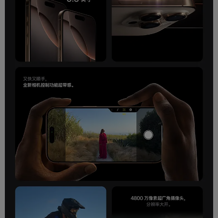
面容识别
支持
电子罗盘
支持数字指南针功能
陀螺仪
支持
光线感应
支持
距离感应
支持
重力感应
支持
其他传感器
高 g 值加速感应器,激光雷达扫描仪
连接与传输
WiFi标准
WiFi 7
NFC技术
支持
导航
QZSS,Galileo,内置GPS,支持Glonass,北斗