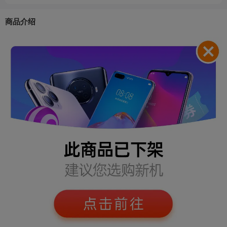
机身重量
约199g
商品介绍
抗水防尘
IP68
机身内存
512GB
显示屏幕
屏幕尺寸
6.3 英寸
主屏分辨率
2622 x 1206
屏幕像素密度
460 ppi
主屏材质
OLED
1600 尼特峰值亮度 (HDR)；2000 尼特峰值亮度
峰值亮度
(户外)
刷新率（H
120Hz
z）