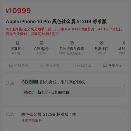
10999
¥
Apple iPhone 16 Pro 黑色钛金属 512GB 标准版
相机控制按钮又快又顺手，第二代3纳米A18 Pro仿生芯片，4K 120 fps杜比
视界专业摄影，屏幕更大续航更长
屏幕尺寸
CPU型号
后置摄像头像素
数据接口
标配电
6.3 英寸
A18 Pro
4800 万像素融合式
USB-C
3582mA
+4800 万像素超广
角+1200 万像素 5
价格走势
降价通知
商品对比
开箱演示
倍长焦
旧机换钱，限时高价回收
活动
付款价=新机价-旧机回收价
已选
黑色钛金属 512GB 标准版 1件
可选增值服务