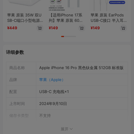
苹果 原装 35W 双U
【适用iPhone 17系
苹果 原装 EarPods
SB-C端口小型电源
列】苹果 原装 60W
USB-C接口 半入耳
适配器
USB-C转USB-C 手
式线控耳机
¥449
¥149
¥149
机/平板/笔记本电脑
编织数据线
详细参数
商品名称
Apple iPhone 16 Pro 黑色钛金属 512GB 标准版
品牌
苹果（Apple）
配置
USB-C 充电线×1
上市时间
2024年9月10日
储存卡类型
不支持
机身尺寸
149.6mm×71.5mm×8.25mm（长×宽×厚）
展开