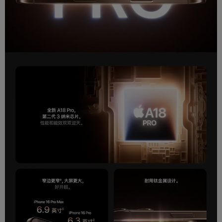
fps 和 4K 杜比视界最高达 120 fps (融合式摄像
头)，延时摄影视频，支持防抖功能，夜间模式延
时摄影，视频快录功能 (拍摄杜比视界视频时最高
可达 4K，60 fps)，第二代传感器位移式视频光学
图像防抖功能 (融合式摄像头)，3D 传感器位移式
视频光学图像防抖和自动对焦 (长焦)，最高可达 2
5 倍数码变焦，音频变焦，原彩闪光灯，影院级视
频防抖功能 (4K、1080p 和 720p)，连续自动对
焦视频，4K 视频录制过程中拍摄 800 万像素静态
照片，变焦播放
5 倍光学变焦 (放大)，2 倍光学变焦 (缩小)；10
变焦模式
倍光学变焦范围，最高可达 25 倍数码变焦
光学防抖
支持
数码相机感光
CMOS
元件
数码相机功能
支持
传感器