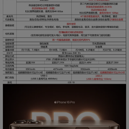
后置摄像头像
4800 万像素融合式+4800 万像素超广角+1200
素
万像素 5 倍长焦
前置摄像头像
1200 万像素摄像头
素
闪光灯
1组LED补光灯
新一代人像功能，支持焦点控制和景深控制，人像
光效，支持六种效果，夜间模式，夜间模式人像
拍摄特色
(通过激光雷达扫描仪实现)，全景模式 (最高可达
6300 万像素)，新一代摄影风格，空间照片
4K 杜比视界视频拍摄，24 fps、25 fps、30 fp
s、60 fps、100 fps (融合式摄像头) 或 120 fps
(融合式摄像头)，1080p 杜比视界视频拍摄，25 f
ps、30 fps、60 fps，或 120 fps (融合式摄像
头)，720p 杜比视界视频拍摄，30 fps，电影效
果模式，最高可达 4K HDR，30 fps，运动模式，
最高可达 2.8K，60 fps，空间视频拍摄，1080p
(30 fps)，ProRes 视频拍摄，使用外置存储最高
可达 4K，120 fps，Log 模式视频拍摄，学院色
彩编码系统 (ACES)，微距视频拍摄，包括慢动作
视频拍摄
和延时摄影，慢动作视频支持 1080p 最高达 240