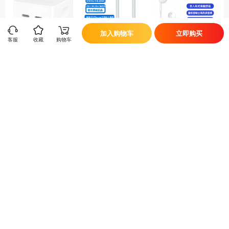
加入购物车
立即购买
客服
收藏
购物车
苹果 原装 35W 双U
【适用iPhone 17系
苹果 原装 EarPods
SB-C端口小型电源
列】苹果 原装 60W
USB-C接口 半入耳
立即换新
适配器
USB-C转USB-C 手
式线控耳机
¥449
¥149
¥149
机/平板/笔记本电脑
编织数据线
详细参数
商品名称
Apple iPhone 17 青雾蓝色 256GB 标准版
品牌
苹果（Apple）
配置
USB-C充电线×1
上市时间
2025年9月10日
机身尺寸
149.6mm×71.5mm×7.95mm（长×宽×厚）