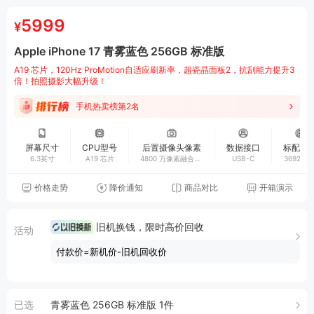
5999
¥
Apple iPhone 17 青雾蓝色 256GB 标准版
A19 芯片，120Hz ProMotion自适应刷新率，超瓷晶面板2，抗刮能力提升3
倍！拍照摄影大幅升级！
手机热卖榜第2名
屏幕尺寸
CPU型号
后置摄像头像素
数据接口
标配电
6.3英寸
A19 芯片
4800 万像素融合式
USB-C
3692mA
主摄+4800 万像素
融合式超广角
价格走势
降价通知
商品对比
开箱演示
旧机换钱，限时高价回收
活动
付款价=新机价-旧机回收价
已选
青雾蓝色 256GB 标准版 1件