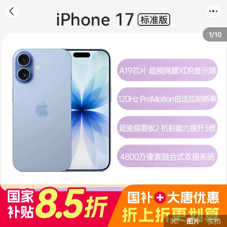
首页
分类
购物车
我的
1/10
3D
图片
实拍