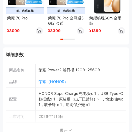
荣耀 70 Pro
荣耀 70 Pro 全网通5
荣耀畅玩60m 金币
G版 金币
版
¥3099
¥3399
¥1399
详细参数
商品名称
荣耀 Power2 旭日橙 12GB+256GB
品牌
荣耀（HONOR）
HONOR SuperCharge充电头x 1，USB Type-C
配置
数据线x 1，原装膜（出厂已贴好）×1，快速指南x
1，取卡针 x 1，透明保护壳 x1
上市时间
2026年1月5日
机身尺寸
162.1mm×76.3mm×7.98mm（长×宽×厚）
展开