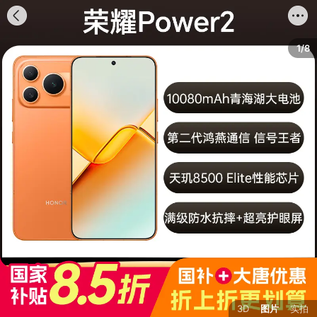
首页
分类
购物车
我的
1/8
3D
图片
实拍