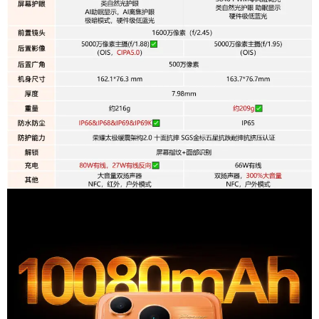
系统与处理器
操作系统
安卓（Android）
CPU型号
天玑8500 Elite
核心数
八核
CPU最高频率
3.4GHz
GPU型号
Mali-G720 MC8
网络
5G网络,移动4G（TD-LTE）,联通4G（TD/FDD-L
网络制式
TE）,电信4G（TD/FDD-LTE）,联通3G（WCDM
A）,移动2G/联通2G（GSM ）
SIM卡规格
两个Nano SIM卡
影像系统