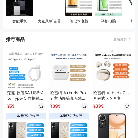
智能手机
麦克风/扩音器
笔记本电脑
平板电脑
手机
推荐商品
查看更多
音箱/音响
智能手表
荣耀 原装6A USB-A
欧雷特 Airbuds Pro
欧雷特 Airbuds Clip
to Type-C 数据线
3 主动降噪真无线蓝
耳夹式蓝牙耳机
适配华为
牙耳机
¥59
¥399
¥399