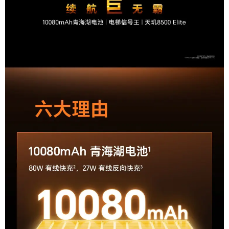
数码相机功能
支持
传感器
指纹识别
屏幕指纹
面容识别
支持
陀螺仪
支持
光线感应
支持
重力感应
支持
指纹传感器；接近光传感器；加速度传感器；环境
其他传感器
光传感器；红外传感器
连接与传输
WiFi标准
WiFi 6