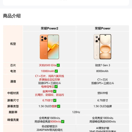
机身重量
约216g
商品介绍
抗水防尘
IP66、IP68、IP69、IP69K
机身内存
256GB
运行内存
12GB
机身材质
中框材质：金属
显示屏幕
屏幕尺寸
6.79英寸
主屏分辨率
2640x1200
主屏材质
AMOLED
峰值亮度
8000nit
刷新率（H
120Hz
z）