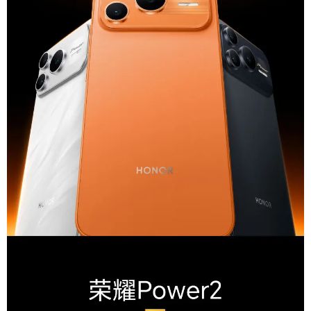
后置摄像头像
5000万像素主摄+500万像素广角摄像头
素
前置摄像头像
1600万像素
素
闪光灯
1组LED补光灯
前置拍照模式：人像模式/滤镜/笑脸抓拍/自拍镜
像/声控拍照/定时拍摄/手势拍照/自拍环形补光；
拍摄特色
后置拍照模式：AI摄影/高像素模式/广角/夜景模
式/人像模式(含美肤)/专业模式/全景/滤镜/水印/
笑脸抓拍/声控拍照/定时拍摄
视频拍摄
前置最高支持1080P，后置最高支持4K视频录制
变焦模式
后置主摄最大支持10倍数字变焦
光学防抖
支持
数码相机感光
CMOS
元件