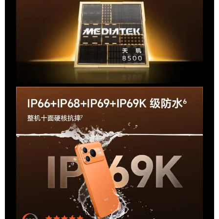
（W）
产品特征
屏幕高刷新率,屏幕指纹,防水防尘,面部识别解锁,
产品特点
红外遥控,全面屏,支持NFC,AI手机
10080mAh青海湖大电池,第二代鸿燕通信 信号王
功能特征
者,天玑8500 Elite性能芯片,满级防水抗摔+超亮
护眼屏