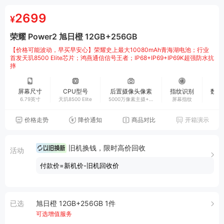
2699
¥
荣耀 Power2 旭日橙 12GB+256GB
【价格可能波动，早买早安心】荣耀史上最大10080mAh青海湖电池；行业
首发天玑8500 Elite芯片；鸿燕通信信号王者；IP68+IP69+IP69K超强防水抗
摔
屏幕尺寸
CPU型号
后置摄像头像素
指纹识别
数据
6.79英寸
天玑8500 Elite
5000万像素主摄+5
屏幕指纹
Typ
00万像素广角摄像
头
价格走势
降价通知
商品对比
开箱演示
旧机换钱，限时高价回收
活动
付款价=新机价-旧机回收价
已选
旭日橙 12GB+256GB 1件
可选增值服务