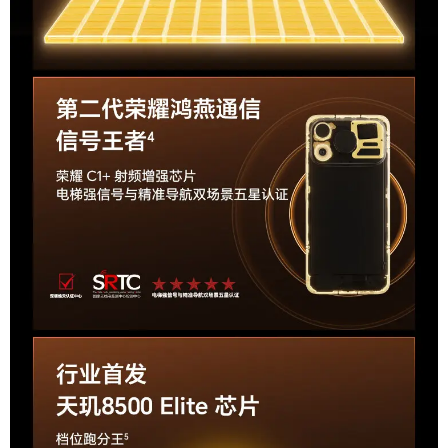
NFC技术
支持
导航
QZSS,Galileo,内置GPS,支持Glonass,北斗
蓝牙
蓝牙6.0
耳机接口
Type-C
数据接口
Type-C
传输协议
USB 2.0
扬声器
立体声扬声器
充电与电池
标配电池
10080mAh
标配支持功率
80W
（W）
充电功率
80W，支持27W有线反向快充